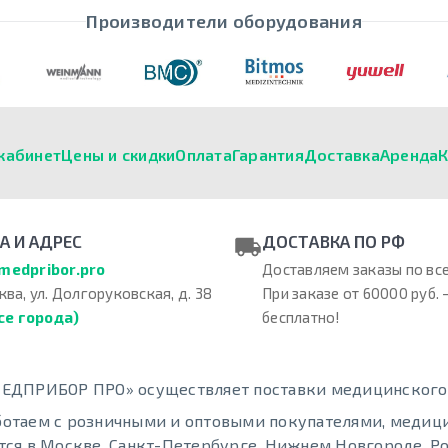
Производители оборудования
кабинет
Цены и скидки
Оплата
Гарантия
Доставка
Аренда
К
А И АДРЕС
ДОСТАВКА ПО РФ
medpribor.pro
Доставляем заказы по все
ква, ул. Долгоруковская, д. 38
При заказе от 60000 руб. 
се города)
бесплатно!
ЕДПРИБОР ПРО» осуществляет поставки медицинского о
отаем с розничными и оптовыми покупателями, меди
тся в Москве, Санкт-Петербурге, Нижнем Новгороде, Ро