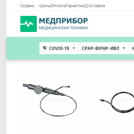
Сервис
Цены
Оплата
Гарантия
Доставка
Медприбор ПРО
 → 
Каталог
 → 
Медицинское оборудование дл
 → 
Транспищеводные датчики
COVID-19
CPAP-BIPAP-ИВЛ
Транспищеводные датчики