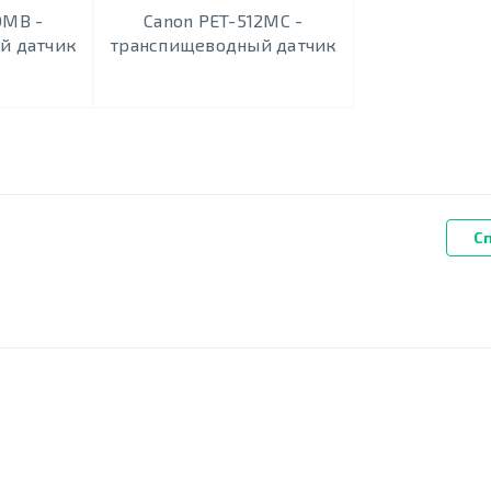
0MB -
Canon PET-512МС -
й датчик
транспищеводный датчик
С