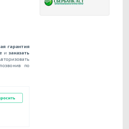
ая гарантия
е
и
заказать
вторизовать
позвонив по
просить