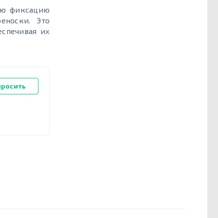
ую фиксацию
еноски. Это
еспечивая их
просить