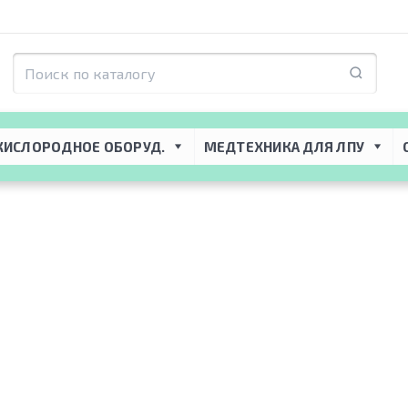
я ЛПУ
 → 
Медицинский инвентарь
 → 
Медицинские сумки
 → 
Сумки для ЭКГ
КИСЛОРОДНОЕ ОБОРУД.
МЕДТЕХНИКА ДЛЯ ЛПУ