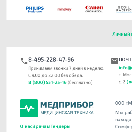
Личный 
8-495-228-47-96
ПОЧТ
info@
Принимаем звонки 7 дней в неделю.
г. Мос
С 9.00 до 22.00 без обеда.
с. 2
(в
8 (800) 551-25-16
(бесплатно)
ООО «М
Мы раб
находя
О нас
Врачам
Тендеры
Симфер