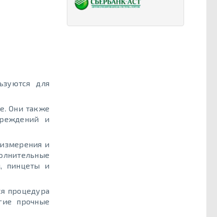
ьзуются для
е. Они также
вреждений и
 измерения и
олнительные
, пинцеты и
ся процедура
гие прочные