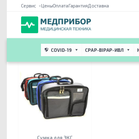
Сервис
Цены
Оплата
Гарантия
Доставка
Медприбор ПРО
 → 
Каталог
 → 
Медицинское оборудование дл
Сумки для ЭКГ
COVID-19
CPAP-BIPAP-ИВЛ
Сумка для ЭКГ