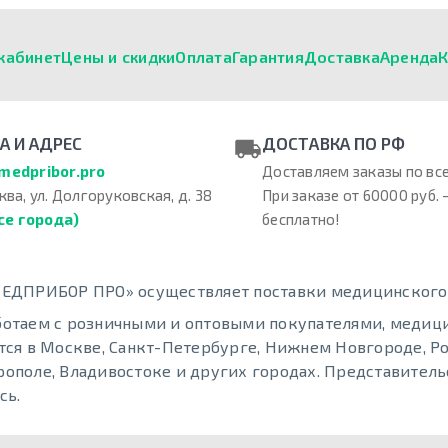
кабинет
Цены и скидки
Оплата
Гарантия
Доставка
Аренда
К
А И АДРЕС
ДОСТАВКА ПО РФ
medpribor.pro
Доставляем заказы по все
ква, ул. Долгоруковская, д. 38
При заказе от 60000 руб. 
се города)
бесплатно!
ЕДПРИБОР ПРО» осуществляет поставки медицинского о
отаем с розничными и оптовыми покупателями, меди
тся в Москве, Санкт-Петербурге, Нижнем Новгороде, Ро
ополе, Владивостоке и других городах. Представительс
сь.