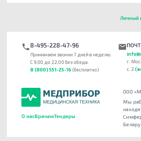
Личный 
8-495-228-47-96
ПОЧТ
info@
Принимаем звонки 7 дней в неделю.
г. Мос
С 9.00 до 22.00 без обеда.
с. 2
(в
8 (800) 551-25-16
(бесплатно)
ООО «М
Мы раб
находя
О нас
Врачам
Тендеры
Симфер
Белару