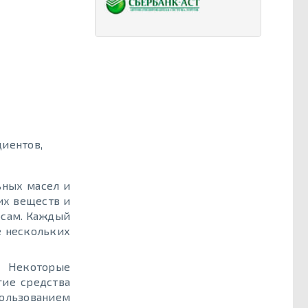
иентов,
ьных масел и
их веществ и
осам. Каждый
е нескольких
. Некоторые
ие средства
ользованием