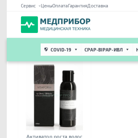
Сервис
Цены
Оплата
Гарантия
Доставка
Медприбор ПРО
 → 
Каталог
 → 
Косметологические средства
 
Коктейли для волос
COVID-19
CPAP-BIPAP-ИВЛ
Активатор роста волос