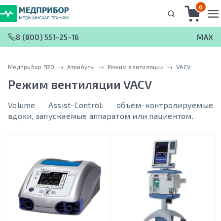
0
8 (800) 551-25-16
MAX
Медприбор ПРО
 → 
Атрибуты
 → 
Режим вентиляции
 → 
VACV
Режим вентиляции
VACV
Volume Assist-Control: объём-контролируемые
вдохи, запускаемые аппаратом или пациентом.