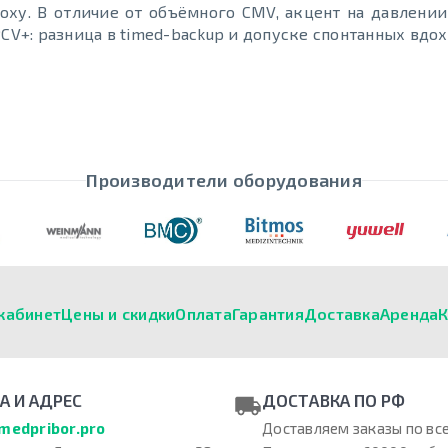
доху. В отличие от объёмного CMV, акцент на давлени
CV+: разница в timed-backup и допуске спонтанных вдох
Производители оборудования
кабинет
Цены и скидки
Оплата
Гарантия
Доставка
Аренда
К
А И АДРЕС
ДОСТАВКА ПО РФ
medpribor.pro
Доставляем заказы по все