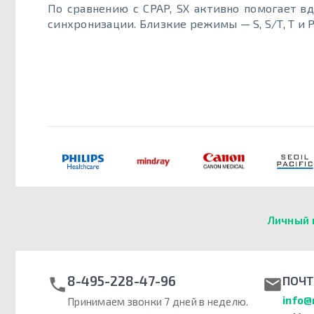
По сравнению с CPAP, SX активно помогает в
синхронизации. Близкие режимы — S, S/T, T и P
Личный 
8-495-228-47-96
ПОЧТ
info@
Принимаем звонки 7 дней в неделю.