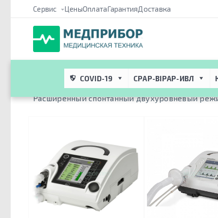
Сервис
Цены
Оплата
Гарантия
Доставка
Медприбор ПРО
 → 
Атрибуты
 → 
Режим вентиляции
 → 
SX
Режим вентиляции
SX
COVID-19
CPAP-BIPAP-ИВЛ
Расширенный спонтанный двухуровневый режи