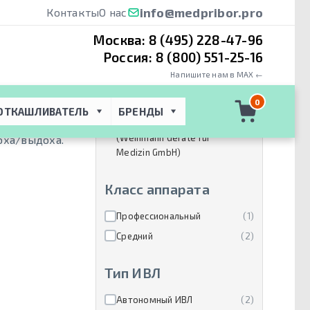
info@medpribor.pro
Контакты
О нас
Москва:
8 (495) 228-47-96
Россия:
8 (800) 551-25-16
Напишите нам в MAX ←
Производители
0
ОТКАШЛИВАТЕЛЬ
БРЕНДЫ
Lowenstein medical
(2)
(Weinmann Gerate fur
ха/выдоха.
Medizin GmbH)
Класс аппарата
Профессиональный
(1)
Средний
(2)
Тип ИВЛ
Автономный ИВЛ
(2)