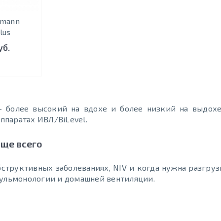
nmann
lus
уб.
— более высокий на вдохе и более низкий на выдох
аппаратах ИВЛ/BiLevel.
аще всего
структивных заболеваниях, NIV и когда нужна разгруз
пульмонологии и домашней вентиляции.