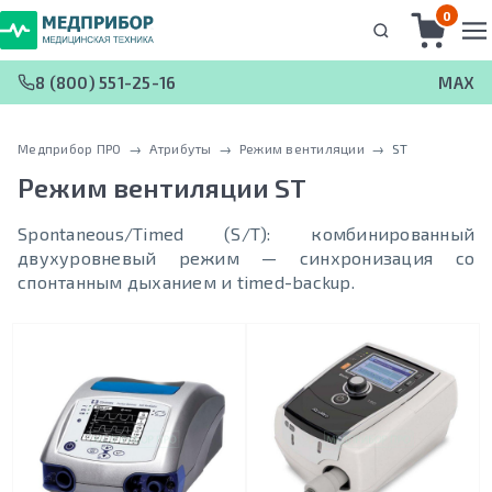
0
8 (800) 551-25-16
MAX
Медприбор ПРО
 → 
Атрибуты
 → 
Режим вентиляции
 → 
ST
Режим вентиляции
ST
Spontaneous/Timed (S/T): комбинированный
двухуровневый режим — синхронизация со
спонтанным дыханием и timed-backup.