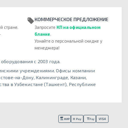
КОММЕРЧЕСКОЕ ПРЕДЛОЖЕНИЕ
й стране.
Запросите
КП на официальном
–
бланке
.
Узнайте о персональной скидке у
менеджера!
борудования с 2003 года.
цинскими учреждениями. Офисы компании
стове-на-Дону, Калининграде, Казани,
тва в Узбекистане (Ташкент), Республике
VISA
Я Pay
МИР
Pay