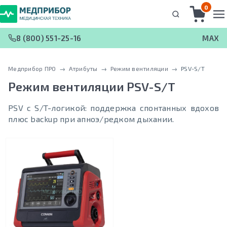
0
8 (800) 551-25-16
MAX
Медприбор ПРО
 → 
Атрибуты
 → 
Режим вентиляции
 → 
PSV-S/T
Режим вентиляции
PSV-S/T
PSV с S/T-логикой: поддержка спонтанных вдохов
плюс backup при апноэ/редком дыхании.