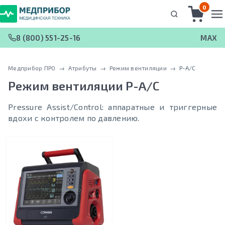
0
8 (800) 551-25-16
MAX
Медприбор ПРО
 → 
Атрибуты
 → 
Режим вентиляции
 → 
P-A/С
Режим вентиляции
P-A/С
Pressure Assist/Control: аппаратные и триггерные
вдохи с контролем по давлению.