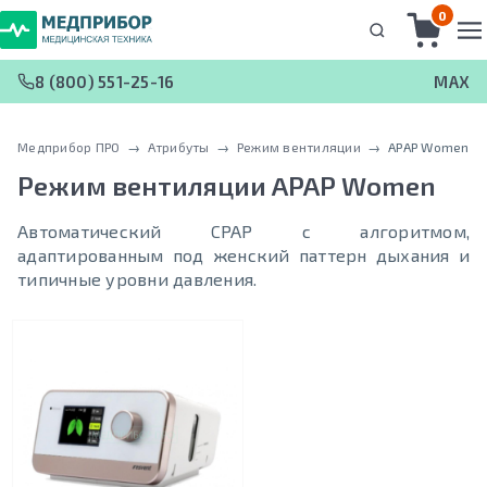
0
8 (800) 551-25-16
MAX
Медприбор ПРО
 → 
Атрибуты
 → 
Режим вентиляции
 → 
APAP Women
Режим вентиляции
APAP Women
Автоматический CPAP с алгоритмом,
адаптированным под женский паттерн дыхания и
типичные уровни давления.