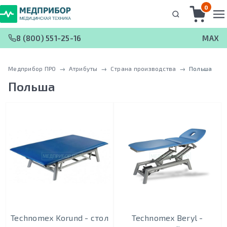
0
8 (800) 551-25-16
MAX
Медприбор ПРО
 → 
Атрибуты
 → 
Страна производства
 → 
Польша
Польша
Technomex Korund - стол
Technomex Beryl -