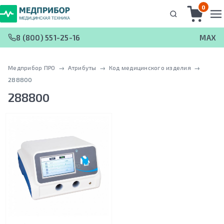
0
8 (800) 551-25-16
MAX
Медприбор ПРО
 → 
Атрибуты
 → 
Код медицинского изделия
 → 
288800
288800