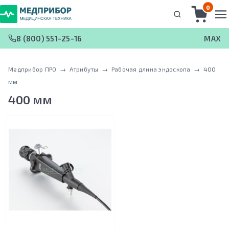
0
8 (800) 551-25-16
MAX
Медприбор ПРО
 → 
Атрибуты
 → 
Рабочая длина эндоскопа
 → 
400
мм
400 мм