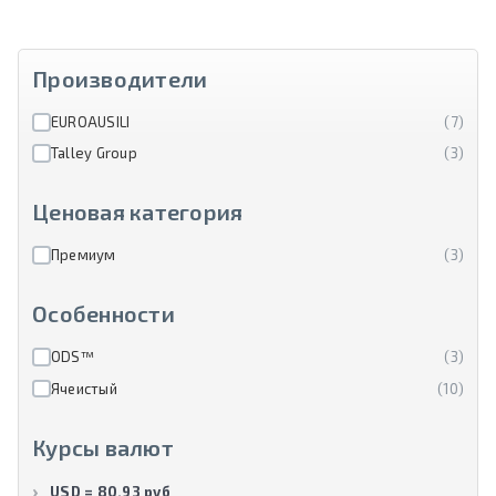
Производители
EUROAUSILI
(7)
Talley Group
(3)
Ценовая категория
Премиум
(3)
Особенности
ODS™
(3)
Ячеистый
(10)
Курсы валют
USD = 80.93 руб